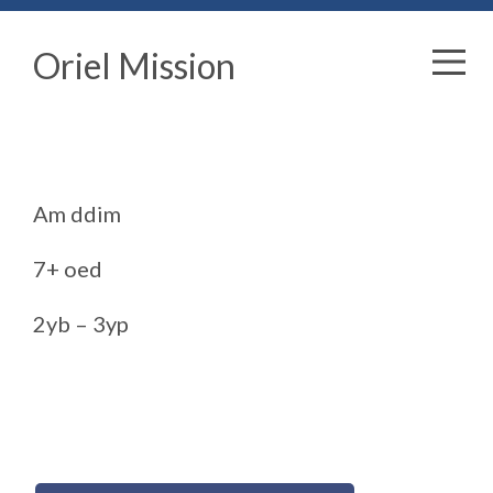
Oriel Mission
Am ddim
7+ oed
2yb – 3yp