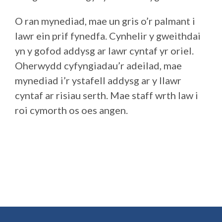
O ran mynediad, mae un gris o’r palmant i
lawr ein prif fynedfa. Cynhelir y gweithdai
yn y gofod addysg ar lawr cyntaf yr oriel.
Oherwydd cyfyngiadau’r adeilad, mae
mynediad i’r ystafell addysg ar y llawr
cyntaf ar risiau serth. Mae staff wrth law i
roi cymorth os oes angen.