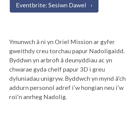
Eventbrite: Sesiwn Dawel
Ymunwch â ni yn Oriel Mission ar gyfer
gweithdy creu torchau papur Nadoligaidd.
Byddwn yn arbrofi â deunyddiau ac yn
chwarae gyda chelf papur 3D i greu
dyluniadau unigryw. Byddwch yn mynd â’ch
addurn personol adref i’w hongian neu i’w
roi’n anrheg Nadolig.