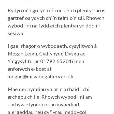
Rydyn ni’n gofyn i chi neu eich plentyn aros
gartref os ydych chi’n teimlo’n sâl. Rhowch
wybod i ni na fydd eich plentyn yn dod i’r
sesiwn.
I gael rhagor o wybodaeth, cysylltwch â
Megan Leigh, Cydlynydd Dysgu ac
Ymgysylltu, ar 01792 652016 neu
anfonwch e-bost at
megan@missiongallery.co.uk
Mae deunyddiau yn brin a rhaid i chi
archebu’ch lle. Rhowch wybod i ni am
unrhyw ofynion o ran mynediad,
alergeddau neu gyflyrau meddygol.