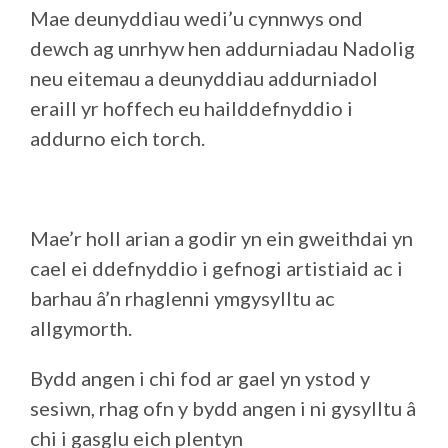
Mae deunyddiau wedi’u cynnwys ond
dewch ag unrhyw hen addurniadau Nadolig
neu eitemau a deunyddiau addurniadol
eraill yr hoffech eu hailddefnyddio i
addurno eich torch.
Mae’r holl arian a godir yn ein gweithdai yn
cael ei ddefnyddio i gefnogi artistiaid ac i
barhau â’n rhaglenni ymgysylltu ac
allgymorth.
Bydd angen i chi fod ar gael yn ystod y
sesiwn, rhag ofn y bydd angen i ni gysylltu â
chi i gasglu eich plentyn