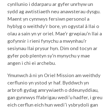
cynllunio i ddarparu ar gyfer unrhyw un
sydd ag awtistiaeth neu anawsterau dysgu.
Maent yn cynnwys fersiwn personol a
hyblyg o weithdy’r bore, yn ogystal â llai o
olau a sain yn yr oriel. Mae’r grwpiau’n llai a
gofynnir i rieni fynychu a mwynhau’r
sesiynau llai prysur hyn. Dim ond tocyn ar
gyfer pob plentyn sy’n mynychu y mae
angen i chi ei archebu.
Ymunwch â ni yn Oriel Mission am weithdy
cerflunio yn ystod yr haf. Byddwch yn
arbrofi gydag amrywiaeth o ddeunyddiau,
gan gynnwys ffabrigau wedi’u hadfer, i greu
eich cerflun eich hun wedi’i ysbrydoli gan