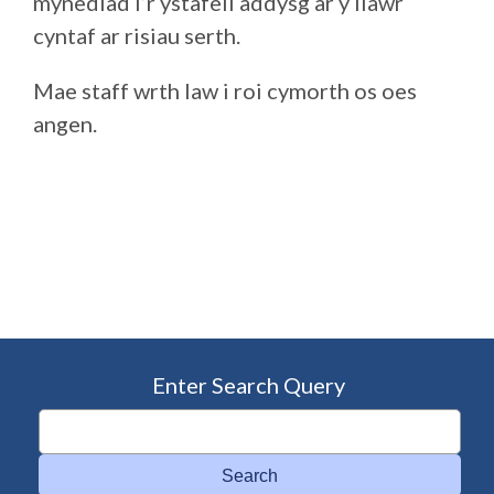
mynediad i’r ystafell addysg ar y llawr
cyntaf ar risiau serth.
Mae staff wrth law i roi cymorth os oes
angen.
Enter Search Query
Search