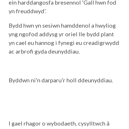
ein harddangosfa bresennol ‘Gall hwn fod
yn freuddwyd’.
Bydd hwn yn sesiwn hamddenol a hwyliog
yng ngofod addysg yr oriel lle bydd plant
yn cael eu hannog i fynegi eu creadigrwydd
ac arbrofi gyda deunyddiau.
Byddwn ni’n darparu’r holl ddeunyddiau.
I gael rhagor o wybodaeth, cysylltwch â