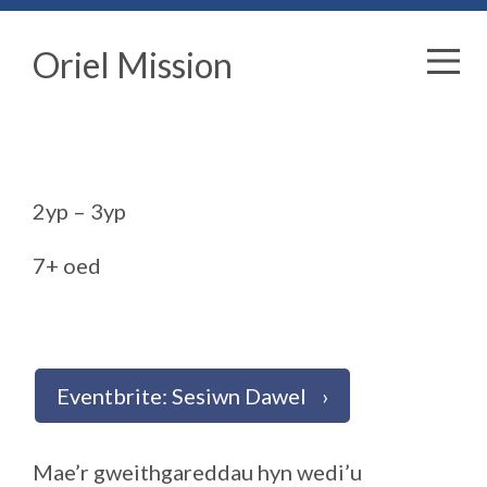
Oriel Mission
2yp – 3yp
7+ oed
Eventbrite: Sesiwn Dawel
Mae’r gweithgareddau hyn wedi’u