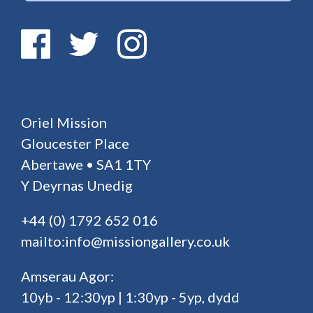
Oriel Mission
Gloucester Place
Abertawe • SA1 1TY
Y Deyrnas Unedig
+44 (0) 1792 652 016
mailto:info@missiongallery.co.uk
Amserau Agor:
10yb - 12:30yp | 1:30yp - 5yp, dydd