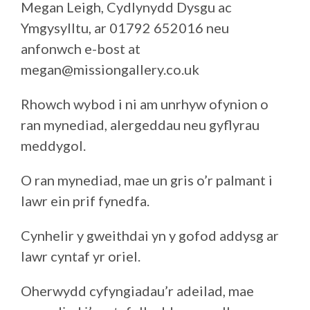
Megan Leigh, Cydlynydd Dysgu ac
Ymgysylltu, ar 01792 652016 neu
anfonwch e-bost at
megan@missiongallery.co.uk
Rhowch wybod i ni am unrhyw ofynion o
ran mynediad, alergeddau neu gyflyrau
meddygol.
O ran mynediad, mae un gris o’r palmant i
lawr ein prif fynedfa.
Cynhelir y gweithdai yn y gofod addysg ar
lawr cyntaf yr oriel.
Oherwydd cyfyngiadau’r adeilad, mae