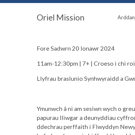
Oriel Mission
Arddan
Fore Sadwrn 20 Ionawr 2024
11am-12:30pm | 7+ | Croeso i chi roi
Llyfrau braslunio Synhwyraidd a Gw
Ymunwch â ni am sesiwn wych o greu 
papurau lliwgar a deunyddiau cyffrou
ddechrau perffaith i Flwyddyn Newyd