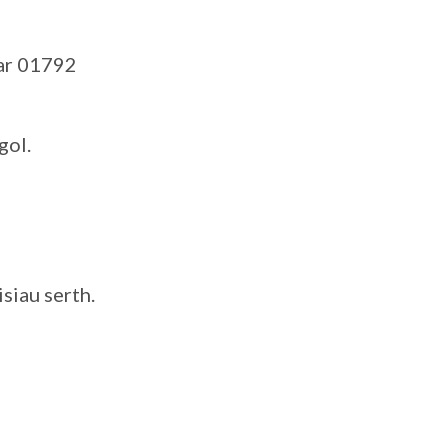
 ar 01792
gol.
siau serth.