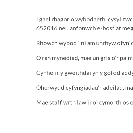
I gael rhagor o wybodaeth, cysylltw
652016 neu anfonwch e-bost at meg
Rhowch wybod i ni am unrhyw ofynio
O ran mynediad, mae un gris o’r palma
Cynhelir y gweithdai yn y gofod addys
Oherwydd cyfyngiadau’r adeilad, mae m
Mae staff wrth law i roi cymorth os 