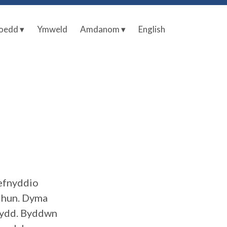
oedd ▾
Ymweld
Amdanom ▾
English
defnyddio
h hun. Dyma
ewydd. Byddwn