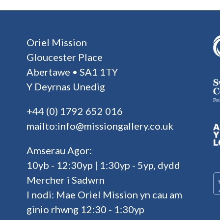
Oriel Mission
Gloucester Place
Abertawe • SA1 1TY
Y Deyrnas Unedig
+44 (0) 1792 652 016
mailto:info@missiongallery.co.uk
Amserau Agor:
10yb - 12:30yp | 1:30yp - 5yp, dydd
Mercher i Sadwrn
I nodi: Mae Oriel Mission yn cau am
ginio rhwng 12:30 - 1:30yp