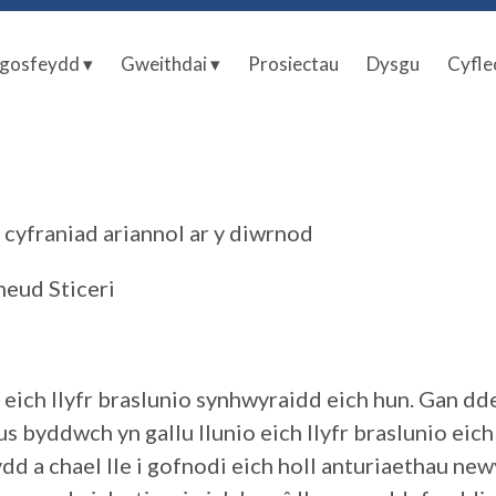
gosfeydd ▾
Gweithdai ▾
Prosiectau
Dysgu
Cyfle
 cyfraniad ariannol ar y diwrnod
neud Sticeri
eich llyfr braslunio synhwyraidd eich hun. Gan d
s byddwch yn gallu llunio eich llyfr braslunio eic
d a chael lle i gofnodi eich holl anturiaethau n