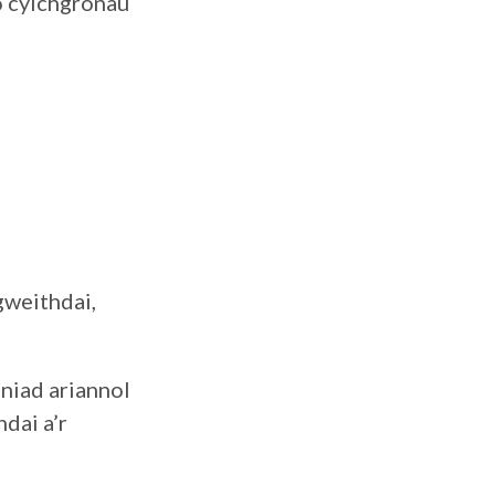
o cylchgronau
gweithdai,
aniad ariannol
dai a’r