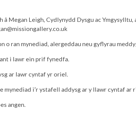
ch â Megan Leigh, Cydlynydd Dysgu ac Ymgysylltu,
an@missiongallery.co.uk
n o ran mynediad, alergeddau neu gyflyrau meddy
nt i lawr ein prif fynedfa.
g ar lawr cyntaf yr oriel.
ynediad i’r ystafell addysg ar y llawr cyntaf ar ri
oes angen.