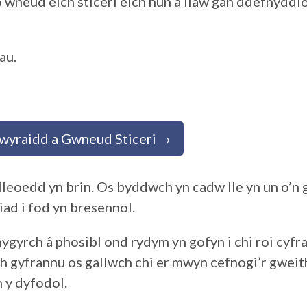
o wneud eich sticeri eich hun â llaw gan ddefnyddi
au.
hwyraidd
a Gwneud Sticeri
lleoedd yn brin. Os byddwch yn cadw lle yn un o’n 
ad i fod yn bresennol.
ygyrch â phosibl ond rydym yn gofyn i chi roi cyfr
ch gyfrannu os gallwch chi er mwyn cefnogi’r gweith
 y dyfodol.