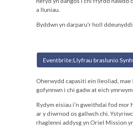
hefyd yn dangos i chi ffyrdd hawdd 
a lluniau.
Byddwn yn darparu’r holl ddeunyddi
Eventbrite:Llyfrau braslunio Syn
Oherwydd capasiti ein lleoliad, mae 
gofynnwn i chi gadw at eich ymrwymi
Rydym eisiau i’n gweithdai fod mor h
ar y diwrnod os gallwch chi. Ystyriw
rhaglenni addysg yn Oriel Mission yn