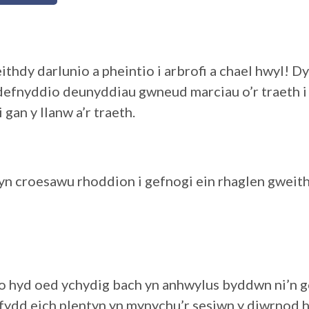
ithdy darlunio a pheintio i arbrofi a chael hwyl! Dy
defnyddio deunyddiau gwneud marciau o’r traeth i
gan y llanw a’r traeth.
n croesawu rhoddion i gefnogi ein rhaglen gweith
lo hyd oed ychydig bach yn anhwylus byddwn ni’n go
 fydd eich plentyn yn mynychu’r sesiwn y diwrnod