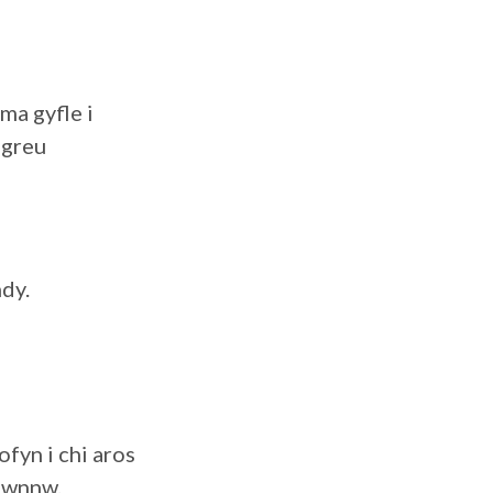
ma gyfle i
 greu
dy.
fyn i chi aros
 hwnnw.