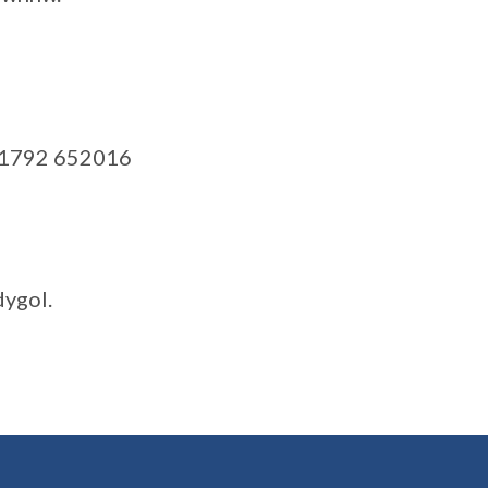
 01792 652016
ygol.