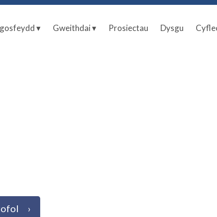
gosfeydd ▾
Gweithdai ▾
Prosiectau
Dysgu
Cyfle
rofol