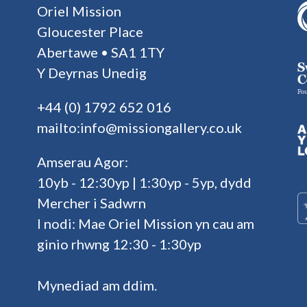
Oriel Mission
Gloucester Place
Abertawe • SA1 1TY
Y Deyrnas Unedig
+44 (0) 1792 652 016
mailto:info@missiongallery.co.uk
Amserau Agor:
10yb - 12:30yp | 1:30yp - 5yp, dydd
Mercher i Sadwrn
I nodi: Mae Oriel Mission yn cau am
ginio rhwng 12:30 - 1:30yp
Mynediad am ddim.