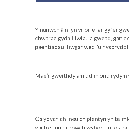
Ymunwch â ni yn yr oriel ar gyfer gwe
chwarae gyda lliwiau a gwead, gan d
paentiadau lliwgar wedi’u hysbrydoli 
Mae’r gweithdy am ddim ond rydym y
Os ydych chi neu’ch plentyn yn teim
gartref ond rhowch wybod i ni os na