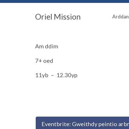
Oriel Mission
Arddan
Am ddim
7+ oed
11yb – 12.30yp
Eventbrite: Gweithdy peintio arb