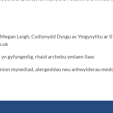
â Megan Leigh, Cydlynydd Dysgu ac Ymgysylltu ar
o.uk
 yn gyfyngedig, rhaid archebu ymlaen llaw.
nion mynediad, alergeddau neu anhwylderau medd