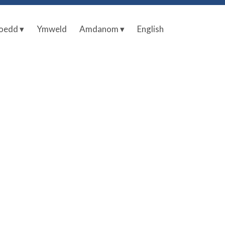
oedd ▾
Ymweld
Amdanom ▾
English