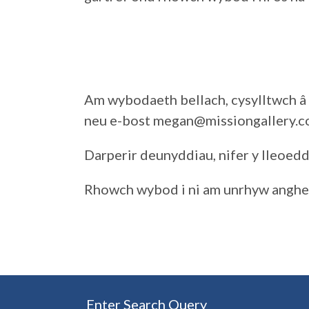
Am wybodaeth bellach, cysylltwch 
neu e-bost megan@missiongallery.c
Darperir deunyddiau, nifer y lleoedd
Rhowch wybod i ni am unrhyw anghe
Enter Search Query