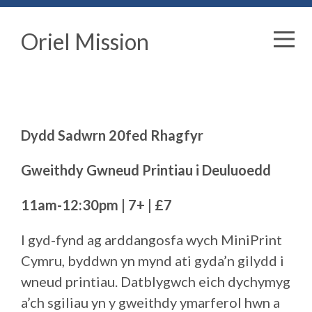
Oriel Mission
Dydd Sadwrn 20fed Rhagfyr
Gweithdy Gwneud Printiau i Deuluoedd
11am-12:30pm | 7+ | £7
I gyd-fynd ag arddangosfa wych MiniPrint
Cymru, byddwn yn mynd ati gyda’n gilydd i
wneud printiau. Datblygwch eich dychymyg
a’ch sgiliau yn y gweithdy ymarferol hwn a