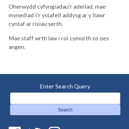
Oherwydd cyfyngiadau’r adeilad, mae
mynediad i’r ystafell addysg ar y llawr
cyntaf ar risiau serth.
Mae staff wrth law i roi cymorth os oes
angen.
Enter Search Query
Search