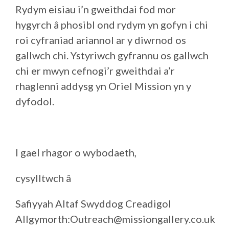
Rydym eisiau i’n gweithdai fod mor
hygyrch â phosibl ond rydym yn gofyn i chi
roi cyfraniad ariannol ar y diwrnod os
gallwch chi. Ystyriwch gyfrannu os gallwch
chi er mwyn cefnogi’r gweithdai a’r
rhaglenni addysg yn Oriel Mission yn y
dyfodol.
I gael rhagor o wybodaeth,
cysylltwch â
Safiyyah Altaf Swyddog Creadigol
Allgymorth:Outreach@missiongallery.co.uk