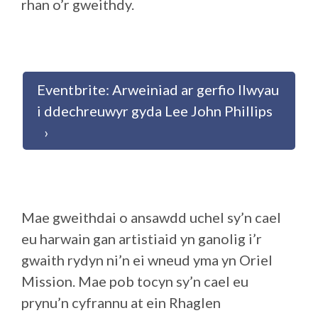
rhan o’r gweithdy.
Eventbrite: Arweiniad ar gerfio llwyau
i ddechreuwyr gyda Lee John Phillips
Mae gweithdai o ansawdd uchel sy’n cael
eu harwain gan artistiaid yn ganolig i’r
gwaith rydyn ni’n ei wneud yma yn Oriel
Mission. Mae pob tocyn sy’n cael eu
prynu’n cyfrannu at ein Rhaglen