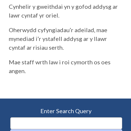
Cynhelir y gweithdai yn y gofod addysg ar
lawr cyntaf yr oriel.
Oherwydd cyfyngiadau’r adeilad, mae
mynediad i’r ystafell addysg ar y llawr
cyntaf ar risiau serth.
Mae staff wrth law i roi cymorth os oes
angen.
Enter Search Query