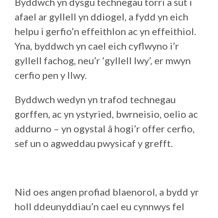
Byddwch yn dysgu technegau torri a sut i
afael ar gyllell yn ddiogel, a fydd yn eich
helpu i gerfio’n effeithlon ac yn effeithiol.
Yna, byddwch yn cael eich cyflwyno i’r
gyllell fachog, neu’r ‘gyllell lwy’, er mwyn
cerfio pen y llwy.
Byddwch wedyn yn trafod technegau
gorffen, ac yn ystyried, bwrneisio, oelio ac
addurno – yn ogystal â hogi’r offer cerfio,
sef un o agweddau pwysicaf y grefft.
Nid oes angen profiad blaenorol, a bydd yr
holl ddeunyddiau’n cael eu cynnwys fel