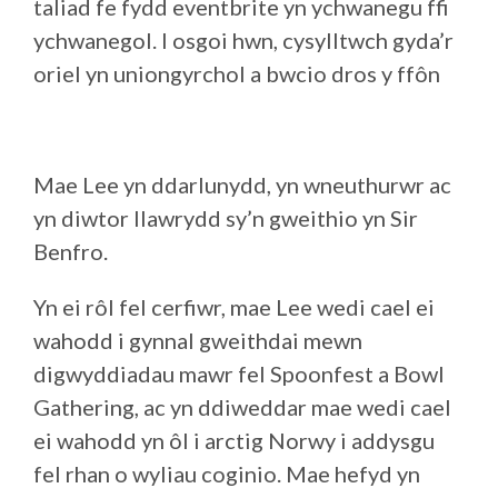
taliad fe fydd eventbrite yn ychwanegu ffi
ychwanegol. I osgoi hwn, cysylltwch gyda’r
oriel yn uniongyrchol a bwcio dros y ffôn
Mae Lee yn ddarlunydd, yn wneuthurwr ac
yn diwtor llawrydd sy’n gweithio yn Sir
Benfro.
Yn ei rôl fel cerfiwr, mae Lee wedi cael ei
wahodd i gynnal gweithdai mewn
digwyddiadau mawr fel Spoonfest a Bowl
Gathering, ac yn ddiweddar mae wedi cael
ei wahodd yn ôl i arctig Norwy i addysgu
fel rhan o wyliau coginio. Mae hefyd yn