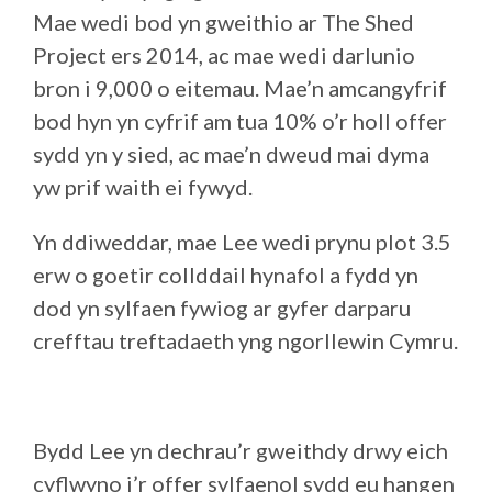
Mae wedi bod yn gweithio ar The Shed
Project ers 2014, ac mae wedi darlunio
bron i 9,000 o eitemau. Mae’n amcangyfrif
bod hyn yn cyfrif am tua 10% o’r holl offer
sydd yn y sied, ac mae’n dweud mai dyma
yw prif waith ei fywyd.
Yn ddiweddar, mae Lee wedi prynu plot 3.5
erw o goetir collddail hynafol a fydd yn
dod yn sylfaen fywiog ar gyfer darparu
crefftau treftadaeth yng ngorllewin Cymru.
Bydd Lee yn dechrau’r gweithdy drwy eich
cyflwyno i’r offer sylfaenol sydd eu hangen