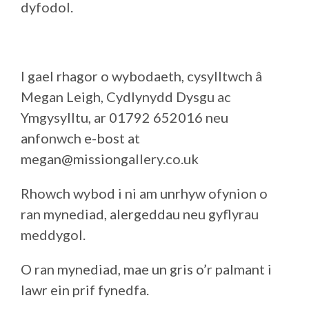
dyfodol.
I gael rhagor o wybodaeth, cysylltwch â
Megan Leigh, Cydlynydd Dysgu ac
Ymgysylltu, ar 01792 652016 neu
anfonwch e-bost at
megan@missiongallery.co.uk
Rhowch wybod i ni am unrhyw ofynion o
ran mynediad, alergeddau neu gyflyrau
meddygol.
O ran mynediad, mae un gris o’r palmant i
lawr ein prif fynedfa.