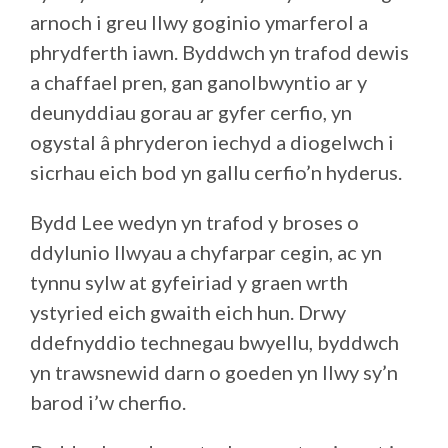
arnoch i greu llwy goginio ymarferol a
phrydferth iawn. Byddwch yn trafod dewis
a chaffael pren, gan ganolbwyntio ar y
deunyddiau gorau ar gyfer cerfio, yn
ogystal â phryderon iechyd a diogelwch i
sicrhau eich bod yn gallu cerfio’n hyderus.
Bydd Lee wedyn yn trafod y broses o
ddylunio llwyau a chyfarpar cegin, ac yn
tynnu sylw at gyfeiriad y graen wrth
ystyried eich gwaith eich hun. Drwy
ddefnyddio technegau bwyellu, byddwch
yn trawsnewid darn o goeden yn llwy sy’n
barod i’w cherfio.