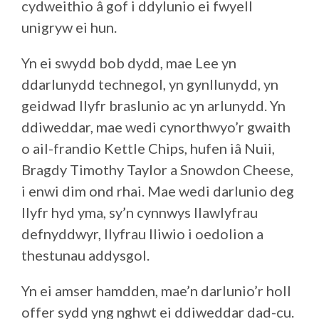
cydweithio â gof i ddylunio ei fwyell
unigryw ei hun.
Yn ei swydd bob dydd, mae Lee yn
ddarlunydd technegol, yn gynllunydd, yn
geidwad llyfr braslunio ac yn arlunydd. Yn
ddiweddar, mae wedi cynorthwyo’r gwaith
o ail-frandio Kettle Chips, hufen iâ Nuii,
Bragdy Timothy Taylor a Snowdon Cheese,
i enwi dim ond rhai. Mae wedi darlunio deg
llyfr hyd yma, sy’n cynnwys llawlyfrau
defnyddwyr, llyfrau lliwio i oedolion a
thestunau addysgol.
Yn ei amser hamdden, mae’n darlunio’r holl
offer sydd yng nghwt ei ddiweddar dad-cu.