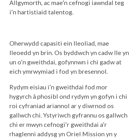
Allgymorth, ac mae’n cefnogi iawndal teg
i’n hartistiaid talentog.
Oherwydd capasiti ein lleoliad, mae
lleoedd yn brin. Os byddwch yn cadw lle yn
un o’n gweithdai, gofynnwn i chi gadw at
eich ymrwymiad i fod yn bresennol.
Rydym eisiau i’n gweithdai fod mor
hygyrch â phosibl ond rydym yn gofyn i chi
roi cyfraniad ariannol ar y diwrnod os
gallwch chi. Ystyriwch gyfrannu os gallwch
chi er mwyn cefnogi’r gweithdai a’r
rhaglenni addysg yn Oriel Mission yn y