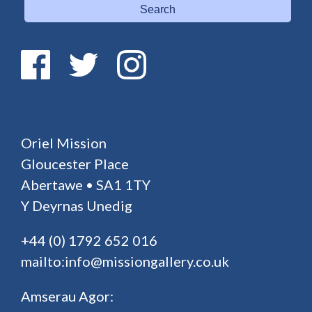
Search
Oriel Mission
Gloucester Place
Abertawe • SA1 1TY
Y Deyrnas Unedig
+44 (0) 1792 652 016
mailto:info@missiongallery.co.uk
Amserau Agor: