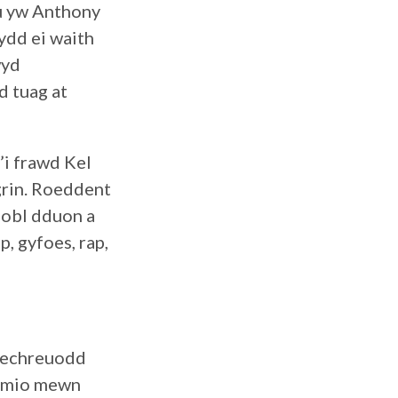
u yw Anthony
ydd ei waith
wyd
d tuag at
i frawd Kel
sgrin. Roeddent
pobl dduon a
, gyfoes, rap,
 Dechreuodd
ormio mewn