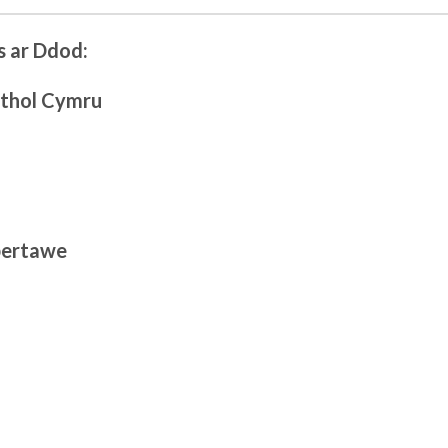
 ar Ddod:
thol Cymru
Abertawe