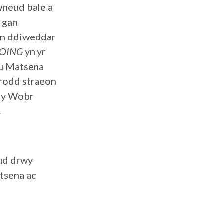
wneud bale a
 gan
yn ddiweddar
OING
yn yr
u Matsena
drodd straeon
d y Wobr
.
ud drwy
tsena ac