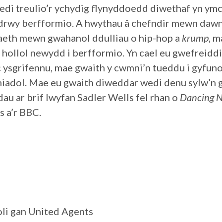
di treulio’r ychydig flynyddoedd diwethaf yn ymc
l drwy berfformio. A hwythau â chefndir mewn daw
laeth mewn gwahanol ddulliau o hip-hop a
krump
, m
 hollol newydd i berfformio. Yn cael eu gwefreidd
 ysgrifennu, mae gwaith y cwmni’n tueddu i gyfun
iadol. Mae eu gwaith diweddar wedi denu sylw’n 
au ar brif lwyfan Sadler Wells fel rhan o
Dancing N
s a’r BBC.
oli gan United Agents