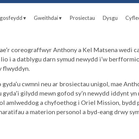
gosfeydd ▾
Gweithdai ▾
Prosiectau
Dysgu
Cyfle
mae’r coreograffwyr Anthony a Kel Matsena wedi ca
io i a datblygu darn symud newydd i’w berfformio 
y flwyddyn.
gyda’u cwmni neu ar brosiectau unigol, mae Antho
eu gyda’i gilydd mewn gofod sy’n newydd iddynt yn 
ol amlweddog a chyfoethog i Oriel Mission, bydd 
naratifau a materion personol a byd-eang drwy sym