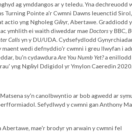
nghyd ag ymddangos ar y teledu. Yna dechreuodd 
Turning Pointe a’r Cwmni Dawns Ieuenctid Sirol,
 at actio yng Ngholeg Gŵyr, Abertawe. Graddiodd 
 ac ymhlith ei waith diweddar mae
Doctors
y BBC,
B
ter Calls
yn y DU/UDA. Cydsefydlodd Gynyrchiada
 maent wedi defnyddio’r cwmni i greu llwyfan i a
eddar, bu’n cydawdura
Are You Numb Yet?
a enillod
e orau’ yng Ngŵyl Ddigidol yr Ymylon Caeredin 2020
Matsena sy’n canolbwyntio ar bob agwedd ar sym
erfformiadol. Sefydlwyd y cwmni gan Anthony Ma
 Abertawe, mae’r brodyr yn arwain y cwmni fel