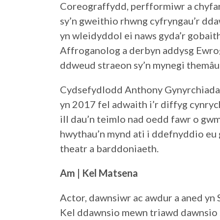
Coreograffydd, perfformiwr a chyf
sy’n gweithio rhwng cyfryngau’r dda
yn wleidyddol ei naws gyda’r gobaith
Affroganolog a derbyn addysg Ewrog
ddweud straeon sy’n mynegi themâu o
Cydsefydlodd Anthony Gynyrchiadau
yn 2017 fel adwaith i’r diffyg cynry
ill dau’n teimlo nad oedd fawr o gw
hwythau’n mynd ati i ddefnyddio eu 
theatr a barddoniaeth.
Am | Kel Matsena
Actor, dawnsiwr ac awdur a aned yn
Kel ddawnsio mewn triawd dawnsio s