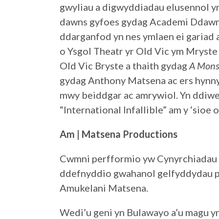
gwyliau a digwyddiadau elusennol y
dawns gyfoes gydag Academi Ddawns 
ddarganfod yn nes ymlaen ei gariad
o Ysgol Theatr yr Old Vic ym Mryste
Old Vic Bryste a thaith gydag
A Mons
gydag Anthony Matsena ac ers hynny
mwy beiddgar ac amrywiol. Yn ddiw
“International Infallible” am y ‘sio
Am | Matsena Productions
Cwmni perfformio yw Cynyrchiadau 
ddefnyddio gwahanol gelfyddydau p
Amukelani Matsena.
Wedi’u geni yn Bulawayo a’u magu yn