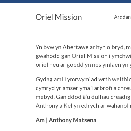
Oriel Mission
Arddan
Yn byw yn Abertawe ar hyn o bryd, 
gwahodd gan Oriel Mission i ymchwil
oriel neu ar goedd yn nes ymlaen yn 
Gydag aml i ymrwymiad wrth weithio 
cymryd yr amser yma i arbrofi a chr
mebyd. Gan ddod â’u dulliau creadig
Anthony a Kel yn edrych ar wahanol 
Am | Anthony Matsena