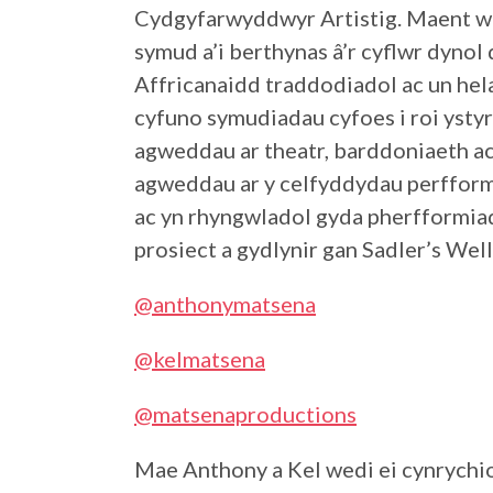
Cydgyfarwyddwyr Artistig. Maent we
symud a’i berthynas â’r cyflwr dyno
Affricanaidd traddodiadol ac un he
cyfuno symudiadau cyfoes i roi ystyr
agweddau ar theatr, barddoniaeth ac
agweddau ar y celfyddydau perfform
ac yn rhyngwladol gyda pherfformiad
prosiect a gydlynir gan Sadler’s Well
@anthonymatsena
@kelmatsena
@matsenaproductions
Mae Anthony a Kel wedi ei cynrychi