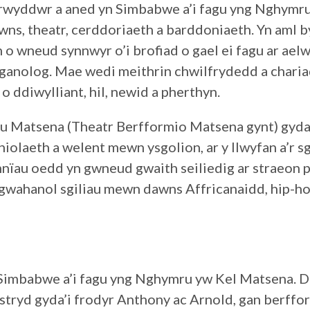
arwyddwr a aned yn Simbabwe a’i fagu yng Nghymr
wns, theatr, cerddoriaeth a barddoniaeth. Yn aml b
 o wneud synnwyr o’i brofiad o gael ei fagu ar ael
anolog. Mae wedi meithrin chwilfrydedd a charia
 ddiwylliant, hil, newid a pherthyn.
 Matsena (Theatr Berfformio Matsena gynt) gyda’
chiolaeth a welent mewn ysgolion, ar y llwyfan a’r 
mnïau oedd yn gwneud gwaith seiliedig ar straeon 
gwahanol sgiliau mewn dawns Affricanaidd, hip-hop
 Simbabwe a’i fagu yng Nghymru yw Kel Matsena.
tryd gyda’i frodyr Anthony ac Arnold, gan berff