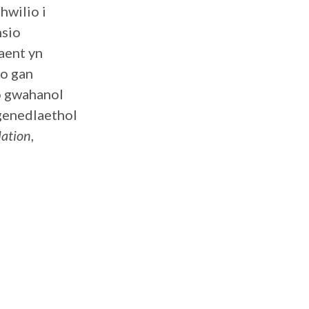
hwilio i
nsio
aent yn
io gan
o gwahanol
genedlaethol
ation
,