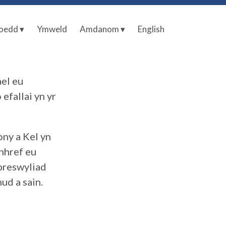
oedd ▾
Ymweld
Amdanom ▾
English
el eu
efallai yn yr
ny a Kel yn
nhref eu
preswyliad
ud a sain.