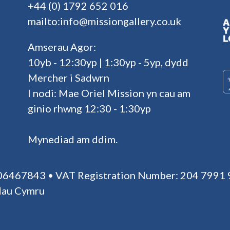
+44 (0) 1792 652 016
mailto:info@missiongallery.co.uk
Amserau Agor:
10yb - 12:30yp | 1:30yp - 5yp, dydd
Mercher i Sadwrn
I nodi: Mae Oriel Mission yn cau am
ginio rhwng 12:30 - 1:30yp
Mynediad am ddim.
 06467843 • VAT Registration Number: 204 7991 
dau Cymru