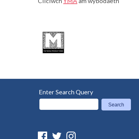
Cliciwch
YMA
am wybodaeth
Enter Search Query
Search