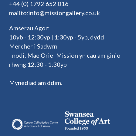
+44 (0) 1792 652 016
mailto:info@missiongallery.co.uk
Amserau Agor:
10yb - 12:30yp | 1:30yp - 5yp, dydd
Mercher i Sadwrn
I nodi: Mae Oriel Mission yn cau am ginio
rhwng 12:30 - 1:30yp
Mynediad am ddim.