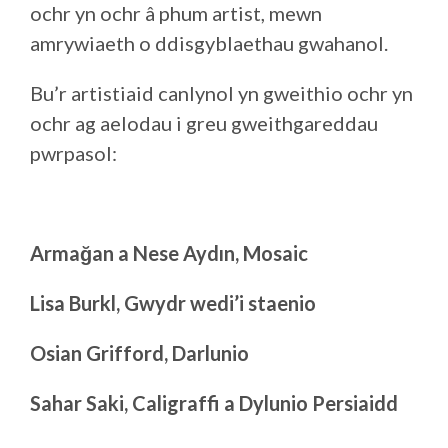
ochr yn ochr â phum artist, mewn
amrywiaeth o ddisgyblaethau gwahanol.
Bu’r artistiaid canlynol yn gweithio ochr yn
ochr ag aelodau i greu gweithgareddau
pwrpasol:
Armağan a Nese Aydın, Mosaic
Lisa Burkl, Gwydr wedi’i staenio
Osian Grifford, Darlunio
Sahar Saki, Caligraffi a Dylunio Persiaidd