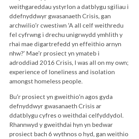
weithgareddau ystyrlon a datblygu sgiliau i
ddefnyddwyr gwasanaeth Crisis, gan
archwilio’r cwestiwn ‘A all celf weithredu
fel cyfrwng i drechu unigrwydd ymhlith y
rhai mae digartrefedd yn effeithio arnyn
nhw?’ Mae’r prosiect yn ymateb i
adroddiad 2016 Crisis, I was all on my own;
experience of loneliness and isolation
amongst homeless people.
Bu’r prosiect yn gweithio’n agos gyda
defnyddwyr gwasanaeth Crisis ar
ddatblygu cyfres o weithdai celfyddydol.
Rhannwyd y gweithdai hyn yn bedwar
prosiect bach 6 wythnos o hyd, gan weithio