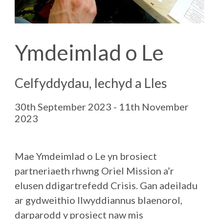
Ymdeimlad o Le
Celfyddydau, Iechyd a Lles
30th September 2023 - 11th November
2023
Mae Ymdeimlad o Le yn brosiect
partneriaeth rhwng Oriel Mission a’r
elusen ddigartrefedd Crisis. Gan adeiladu
ar gydweithio llwyddiannus blaenorol,
darparodd y prosiect naw mis