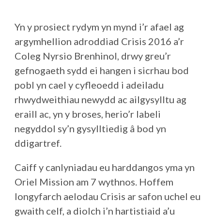
Yn y prosiect rydym yn mynd i’r afael ag
argymhellion adroddiad Crisis 2016 a’r
Coleg Nyrsio Brenhinol, drwy greu’r
gefnogaeth sydd ei hangen i sicrhau bod
pobl yn cael y cyfleoedd i adeiladu
rhwydweithiau newydd ac ailgysylltu ag
eraill ac, yn y broses, herio’r labeli
negyddol sy’n gysylltiedig â bod yn
ddigartref.
Caiff y canlyniadau eu harddangos yma yn
Oriel Mission am 7 wythnos. Hoffem
longyfarch aelodau Crisis ar safon uchel eu
gwaith celf, a diolch i’n hartistiaid a’u