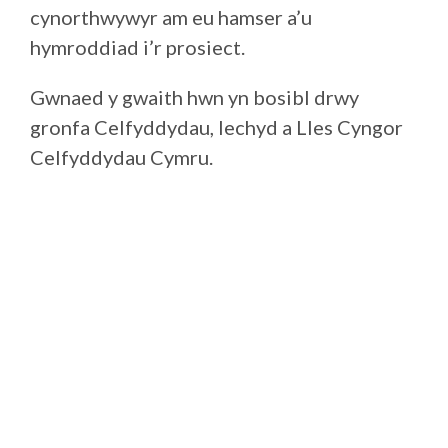
cynorthwywyr am eu hamser a’u
hymroddiad i’r prosiect.
Gwnaed y gwaith hwn yn bosibl drwy
gronfa Celfyddydau, Iechyd a Lles Cyngor
Celfyddydau Cymru.