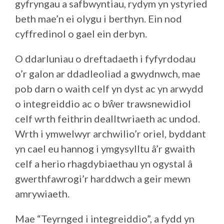
gyfryngau a safbwyntiau, rydym yn ystyried
beth mae’n ei olygu i berthyn. Ein nod
cyffredinol o gael ein derbyn.
O ddarluniau o dreftadaeth i fyfyrdodau
o’r galon ar ddadleoliad a gwydnwch, mae
pob darn o waith celf yn dyst ac yn arwydd
o integreiddio ac o bŵer trawsnewidiol
celf wrth feithrin dealltwriaeth ac undod.
Wrth i ymwelwyr archwilio’r oriel, byddant
yn cael eu hannog i ymgysylltu â’r gwaith
celf a herio rhagdybiaethau yn ogystal â
gwerthfawrogi’r harddwch a geir mewn
amrywiaeth.
Mae “Teyrnged i integreiddio”, a fydd yn