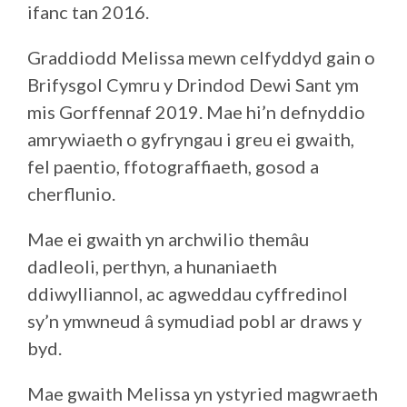
ifanc tan 2016.
Graddiodd Melissa mewn celfyddyd gain o
Brifysgol Cymru y Drindod Dewi Sant ym
mis Gorffennaf 2019. Mae hi’n defnyddio
amrywiaeth o gyfryngau i greu ei gwaith,
fel paentio, ffotograffiaeth, gosod a
cherflunio.
Mae ei gwaith yn archwilio themâu
dadleoli, perthyn, a hunaniaeth
ddiwylliannol, ac agweddau cyffredinol
sy’n ymwneud â symudiad pobl ar draws y
byd.
Mae gwaith Melissa yn ystyried magwraeth