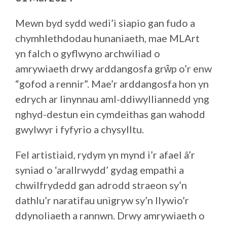
Mewn byd sydd wedi’i siapio gan fudo a
chymhlethdodau hunaniaeth, mae MLArt
yn falch o gyflwyno archwiliad o
amrywiaeth drwy arddangosfa grŵp o’r enw
“gofod a rennir”. Mae’r arddangosfa hon yn
edrych ar linynnau aml-ddiwylliannedd yng
nghyd-destun ein cymdeithas gan wahodd
gwylwyr i fyfyrio a chysylltu.
Fel artistiaid, rydym yn mynd i’r afael â’r
syniad o ‘arallrwydd’ gydag empathi a
chwilfrydedd gan adrodd straeon sy’n
dathlu’r naratifau unigryw sy’n llywio’r
ddynoliaeth a rannwn. Drwy amrywiaeth o