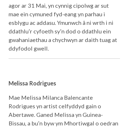
agor ar 31 Mai, yn cynnig cipolwg ar sut
mae ein cymuned fyd-eang yn parhau i
esblygu ac addasu. Ymunwch â ni wrth i ni
ddathlu’r cyfoeth sy’n dod o ddathlu ein
gwahaniaethau a chychwyn ar daith tuag at
ddyfodol gwell.
Melissa Rodrigues
Mae Melissa Milanca Balencante
Rodrigues yn artist celfyddyd gain o
Abertawe. Ganed Melissa yn Guinea-
Bissau, a bu’n byw ym Mhortiwgal o oedran