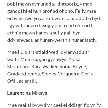
pobl mewn cymunedau diasporig, y mae
ganddi hi ei hun brofiad ohono. Felly, mae
ei hymchwil yn canolbwyntio ar ddod o hyd
i gysylltiadau rhwng y portread o’r corff
ethnig mewn hanes a sut y gall hyn
ddylanwadu ar hunan-werth a hunaniaeth.
Mae llu o artistiaid wedi dylanwadu ar
waith Melissa, gan gynnwys: Yinka
Shonibare, Kara Walker, Sonia Boyce,
Grada Kilomba, Sidney Cerqueira, Chris
Ofili, ac eraill.
Laurentina Miksys
Mae realiti bywyd yn cael ei ddisgrifio yn fy