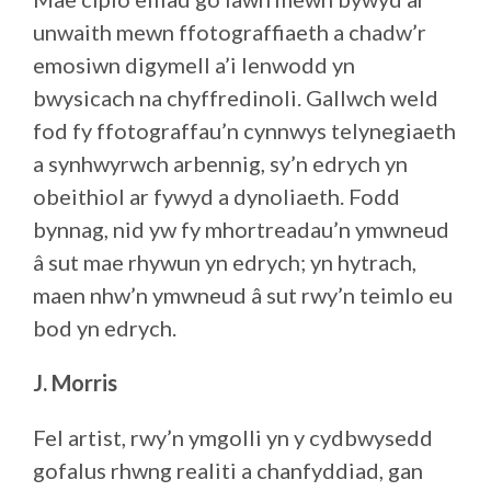
unwaith mewn ffotograffiaeth a chadw’r
emosiwn digymell a’i lenwodd yn
bwysicach na chyffredinoli. Gallwch weld
fod fy ffotograffau’n cynnwys telynegiaeth
a synhwyrwch arbennig, sy’n edrych yn
obeithiol ar fywyd a dynoliaeth. Fodd
bynnag, nid yw fy mhortreadau’n ymwneud
â sut mae rhywun yn edrych; yn hytrach,
maen nhw’n ymwneud â sut rwy’n teimlo eu
bod yn edrych.
J. Morris
Fel artist, rwy’n ymgolli yn y cydbwysedd
gofalus rhwng realiti a chanfyddiad, gan