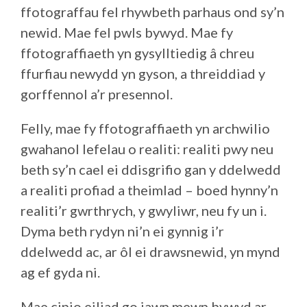
ffotograffau fel rhywbeth parhaus ond sy’n
newid. Mae fel pwls bywyd. Mae fy
ffotograffiaeth yn gysylltiedig â chreu
ffurfiau newydd yn gyson, a threiddiad y
gorffennol a’r presennol.
Felly, mae fy ffotograffiaeth yn archwilio
gwahanol lefelau o realiti: realiti pwy neu
beth sy’n cael ei ddisgrifio gan y ddelwedd
a realiti profiad a theimlad – boed hynny’n
realiti’r gwrthrych, y gwyliwr, neu fy un i.
Dyma beth rydyn ni’n ei gynnig i’r
ddelwedd ac, ar ôl ei drawsnewid, yn mynd
ag ef gyda ni.
Mae cipio eiliad go iawn mewn bywyd ar