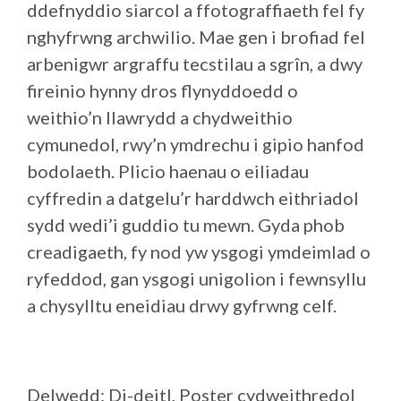
ddefnyddio siarcol a ffotograffiaeth fel fy
nghyfrwng archwilio. Mae gen i brofiad fel
arbenigwr argraffu tecstilau a sgrîn, a dwy
fireinio hynny dros flynyddoedd o
weithio’n llawrydd a chydweithio
cymunedol, rwy’n ymdrechu i gipio hanfod
bodolaeth. Plicio haenau o eiliadau
cyffredin a datgelu’r harddwch eithriadol
sydd wedi’i guddio tu mewn. Gyda phob
creadigaeth, fy nod yw ysgogi ymdeimlad o
ryfeddod, gan ysgogi unigolion i fewnsyllu
a chysylltu eneidiau drwy gyfrwng celf.
Delwedd: Di-deitl, Poster cydweithredol