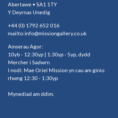
Abertawe • SA1 1TY
Y Deyrnas Unedig
+44 (0) 1792 652 016
mailto:info@missiongallery.co.uk
Amserau Agor:
10yb - 12:30yp | 1:30yp - 5yp, dydd
Mercher i Sadwrn
I nodi: Mae Oriel Mission yn cau am ginio
rhwng 12:30 - 1:30yp
Mynediad am ddim.