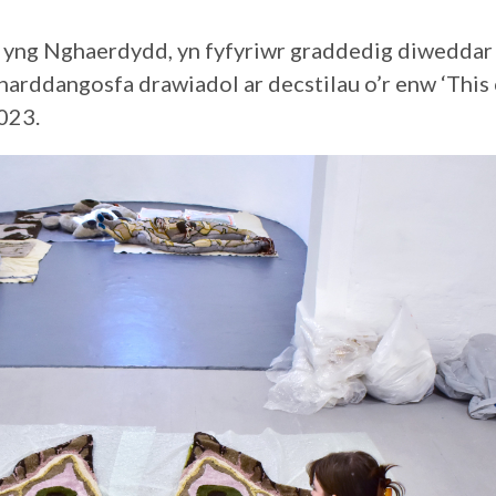
g yng Nghaerdydd, yn fyfyriwr graddedig diweddar 
harddangosfa drawiadol ar decstilau o’r enw ‘This 
023.