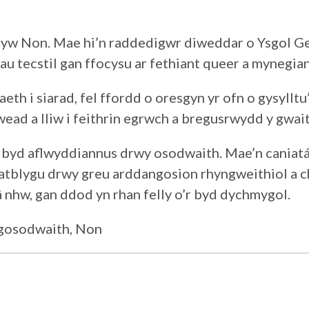
 yw Non. Mae hi’n raddedigwr diweddar o Ysgol Ge
u tecstil gan ffocysu ar fethiant queer a mynegian
eth i siarad, fel ffordd o oresgyn yr ofn o gysylltu
ead a lliw i feithrin egrwch a bregusrwydd y gwait
 byd aflwyddiannus drwy osodwaith. Mae’n caniatá
tblygu drwy greu arddangosion rhyngweithiol a ch
â nhw, gan ddod yn rhan felly o’r byd dychmygol.
 gosodwaith, Non