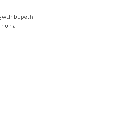
sgwch bopeth
 hon a