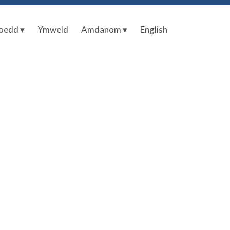
oedd ▾
Ymweld
Amdanom ▾
English