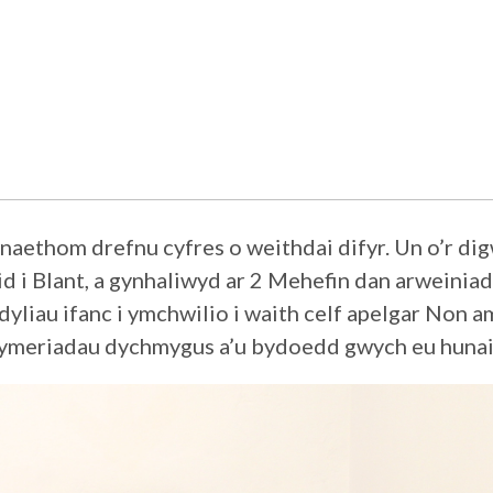
naethom drefnu cyfres o weithdai difyr. Un o’r d
 i Blant, a gynhaliwyd ar 2 Mehefin dan arweiniad
liau ifanc i ymchwilio i waith celf apelgar Non a
 cymeriadau dychmygus a’u bydoedd gwych eu huna