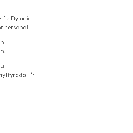
lf a Dylunio
t personol.
’n
h.
u i
yffyrddol i’r