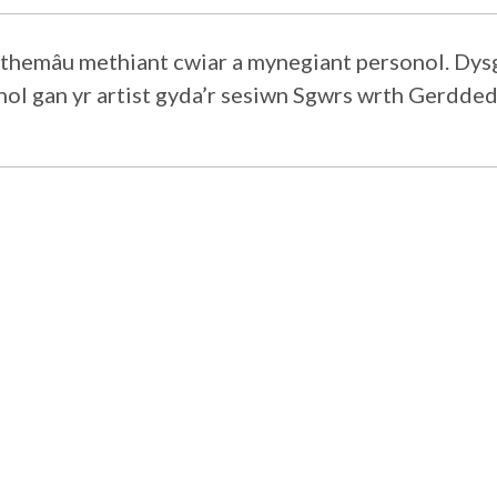
 themâu methiant cwiar a mynegiant personol. Dy
ol gan yr artist gyda’r sesiwn Sgwrs wrth Gerdded