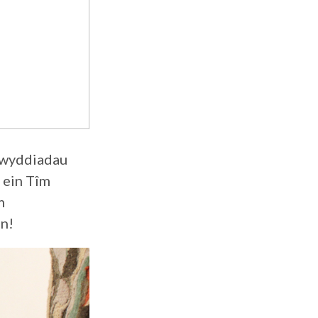
igwyddiadau
 ein Tîm
m
in!