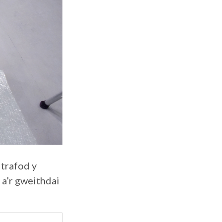
trafod y
 a’r gweithdai