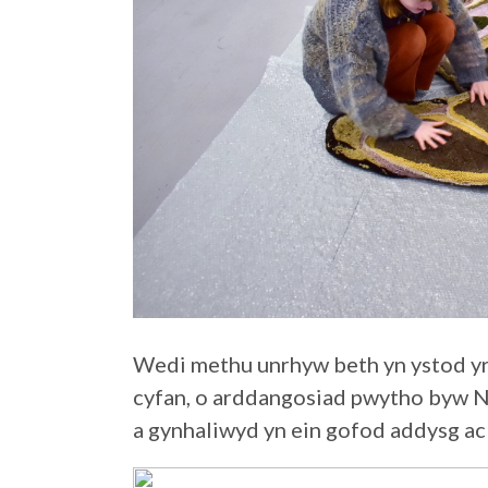
Wedi methu unrhyw beth yn ystod yr
cyfan, o arddangosiad pwytho byw No
a gynhaliwyd yn ein gofod addysg a