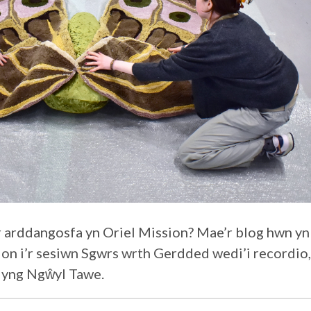
 arddangosfa yn Oriel Mission? Mae’r blog hwn yn 
n i’r sesiwn Sgwrs wrth Gerdded wedi’i recordio,
c yng Ngŵyl Tawe.