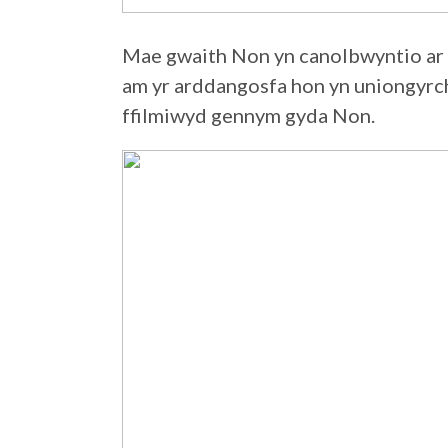
Mae gwaith Non yn canolbwyntio ar
am yr arddangosfa hon yn uniongyrch
ffilmiwyd gennym gyda Non.