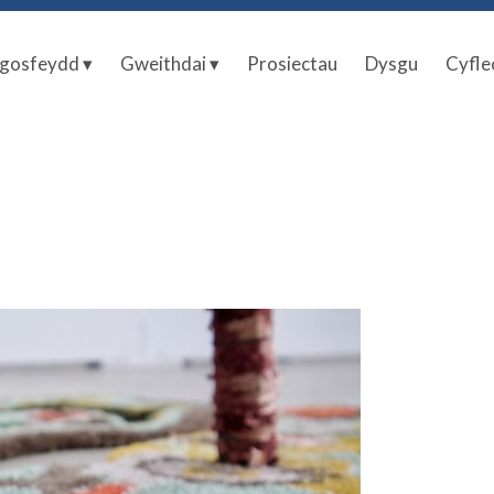
gosfeydd ▾
Gweithdai ▾
Prosiectau
Dysgu
Cyfle