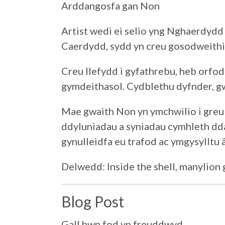
Arddangosfa gan Non
Artist wedi ei selio yng Nghaerdydd
Caerdydd, sydd yn creu gosodweithia
Creu llefydd i gyfathrebu, heb orfoda
gymdeithasol. Cydblethu dyfnder, gw
Mae gwaith Non yn ymchwilio i greu
ddyluniadau a syniadau cymhleth dda
gynulleidfa eu trafod ac ymgysylltu 
Delwedd: Inside the shell, manylion
Blog Post
Gall hwn fod yn freuddwyd