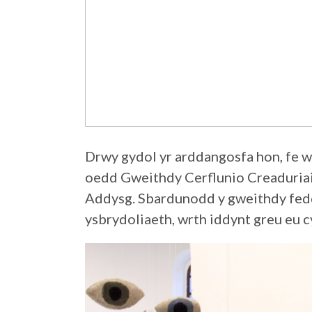
Drwy gydol yr arddangosfa hon, fe w
oedd Gweithdy Cerflunio Creaduriaid
Addysg. Sbardunodd y gweithdy feddy
ysbrydoliaeth, wrth iddynt greu eu