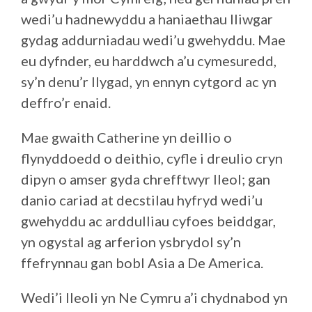
wedi’u hadnewyddu a haniaethau lliwgar
gydag addurniadau wedi’u gwehyddu. Mae
eu dyfnder, eu harddwch a’u cymesuredd,
sy’n denu’r llygad, yn ennyn cytgord ac yn
deffro’r enaid.
Mae gwaith Catherine yn deillio o
flynyddoedd o deithio, cyfle i dreulio cryn
dipyn o amser gyda chrefftwyr lleol; gan
danio cariad at decstilau hyfryd wedi’u
gwehyddu ac arddulliau cyfoes beiddgar,
yn ogystal ag arferion ysbrydol sy’n
ffefrynnau gan bobl Asia a De America.
Wedi’i lleoli yn Ne Cymru a’i chydnabod yn