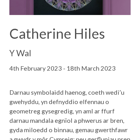
Catherine Hiles
Y Wal
4th February 2023 - 18th March 2023
Darnau symbolaidd haenog, coeth wedi’u
gwehyddu, yn defnyddio elfennau o
geometreg gysegredig, yn aml ar ffurf
darnau mandala egnïol a phwerus ar bren,
gyda miloedd o binnau, gemau gwerthfawr
a gwydr y môr Cymreig; neu gerfluniau pren