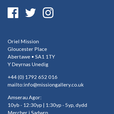
Oriel Mission
Gloucester Place
Abertawe • SA1 1TY
Y Deyrnas Unedig
+44 (0) 1792 652 016
mailto:info@missiongallery.co.uk
Amserau Agor:
10yb - 12:30yp | 1:30yp - 5yp, dydd
Mercher i Sadwrn