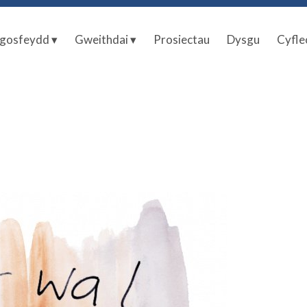
gosfeydd ▾
Gweithdai ▾
Prosiectau
Dysgu
Cyfle