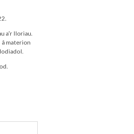
22.
 a’r lloriau.
l â materion
dodiadol.
od.