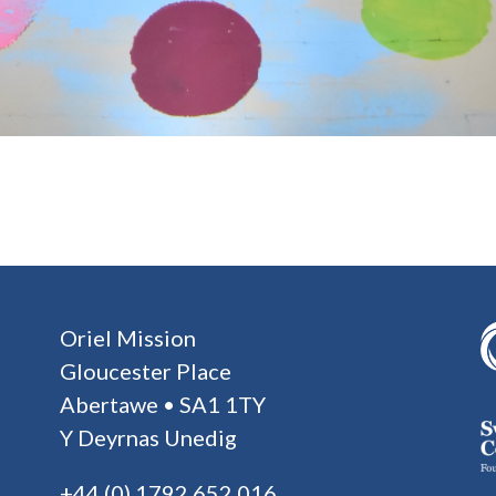
Oriel Mission
Gloucester Place
Abertawe • SA1 1TY
Y Deyrnas Unedig
+44 (0) 1792 652 016