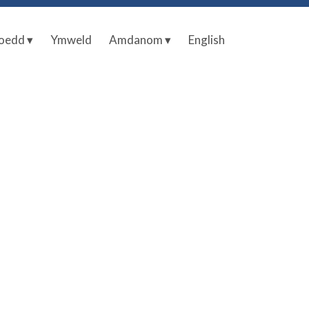
oedd ▾
Ymweld
Amdanom ▾
English