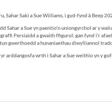
u, Sahar Saki a Sue Williams, i gyd-fynd â Beep 20
dd Sahar a Sue yn paentio’n uniongyrchol ar y waliau
affi Persiaidd a gwaith ffigurol; gan fynd i’r afae
tun gwerthoedd a hunaniaethau diwylliannol trad
yr arddangosfa wrth i Sahar a Sue weithio yn y gof