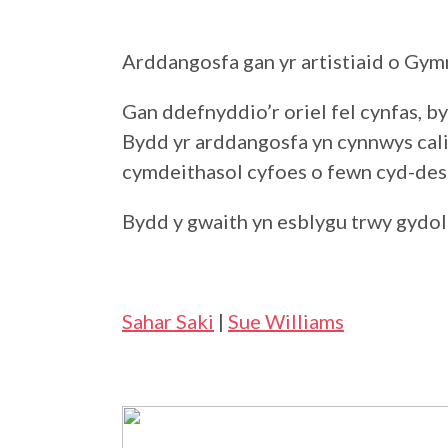
Arddangosfa gan yr artistiaid o Gymr
Gan ddefnyddio’r oriel fel cynfas, by
Bydd yr arddangosfa yn cynnwys caligr
cymdeithasol cyfoes o fewn cyd-des
Bydd y gwaith yn esblygu trwy gydol 
Sahar Saki
|
Sue Williams