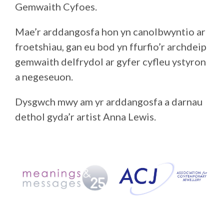
Gemwaith Cyfoes.
Mae’r arddangosfa hon yn canolbwyntio ar
froetshiau, gan eu bod yn ffurfio’r archdeip
gemwaith delfrydol ar gyfer cyfleu ystyron
a negeseuon.
Dysgwch mwy am yr arddangosfa a darnau
dethol gyda’r artist Anna Lewis.