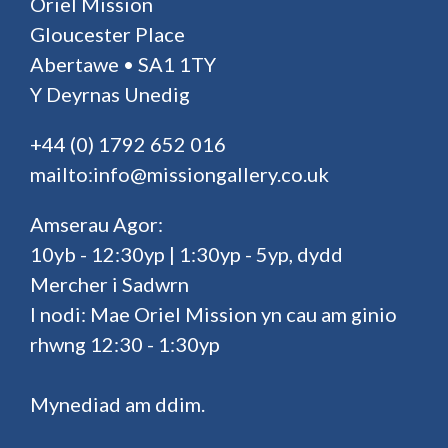
Oriel Mission
Gloucester Place
Abertawe • SA1 1TY
Y Deyrnas Unedig
+44 (0) 1792 652 016
mailto:info@missiongallery.co.uk
Amserau Agor:
10yb - 12:30yp | 1:30yp - 5yp, dydd
Mercher i Sadwrn
I nodi: Mae Oriel Mission yn cau am ginio
rhwng 12:30 - 1:30yp
Mynediad am ddim.