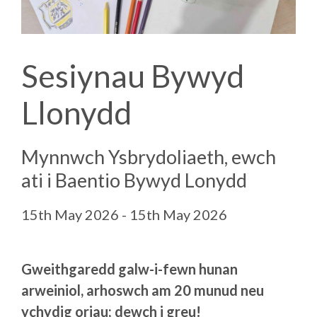
Sesiynau Bywyd
Llonydd
Mynnwch Ysbrydoliaeth, ewch
ati i Baentio Bywyd Lonydd
15th May 2026 - 15th May 2026
Gweithgaredd galw-i-fewn hunan
arweiniol, arhoswch am 20 munud neu
ychydig oriau; dewch i greu!