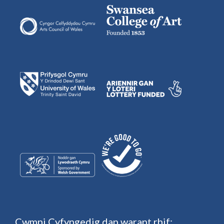
Cwmni Cyfyngedig dan warant rhif: