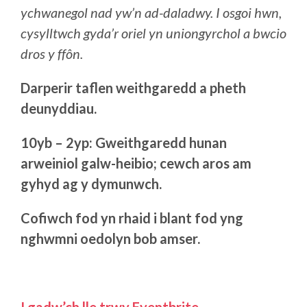
ychwanegol nad yw’n ad-daladwy. I osgoi hwn,
cysylltwch gyda’r oriel yn uniongyrchol a bwcio
dros y ffôn.
Darperir taflen weithgaredd a pheth
deunyddiau.
10yb – 2yp: Gweithgaredd hunan
arweiniol galw-heibio; cewch aros am
gyhyd ag y dymunwch.
Cofiwch fod yn rhaid i blant fod yng
nghwmni oedolyn bob amser.