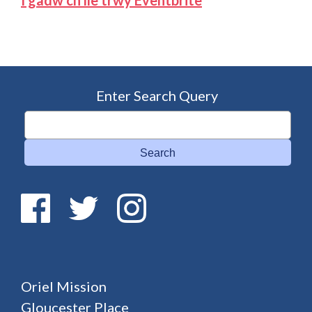
I gadw’ch lle trwy Eventbrite
Enter Search Query
Search
Oriel Mission
Gloucester Place