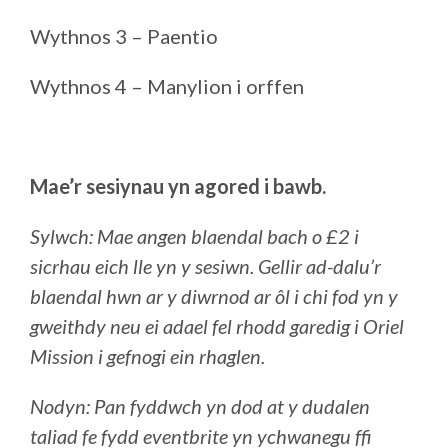
Wythnos 3 – Paentio
Wythnos 4 – Manylion i orffen
Mae’r sesiynau yn agored i bawb.
Sylwch: Mae angen blaendal bach o £2 i
sicrhau eich lle yn y sesiwn. Gellir ad-dalu’r
blaendal hwn ar y diwrnod ar ôl i chi fod yn y
gweithdy neu ei adael fel rhodd garedig i Oriel
Mission i gefnogi ein rhaglen.
Nodyn: Pan fyddwch yn dod at y dudalen
taliad fe fydd eventbrite yn ychwanegu ffi