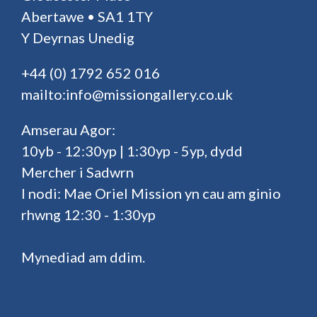
Abertawe • SA1 1TY
Y Deyrnas Unedig
+44 (0) 1792 652 016
mailto:info@missiongallery.co.uk
Amserau Agor:
10yb - 12:30yp | 1:30yp - 5yp, dydd
Mercher i Sadwrn
I nodi: Mae Oriel Mission yn cau am ginio
rhwng 12:30 - 1:30yp
Mynediad am ddim.