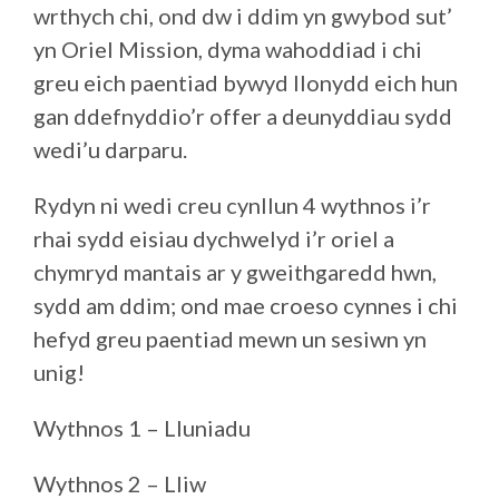
wrthych chi, ond dw i ddim yn gwybod sut’
yn Oriel Mission, dyma wahoddiad i chi
greu eich paentiad bywyd llonydd eich hun
gan ddefnyddio’r offer a deunyddiau sydd
wedi’u darparu.
Rydyn ni wedi creu cynllun 4 wythnos i’r
rhai sydd eisiau dychwelyd i’r oriel a
chymryd mantais ar y gweithgaredd hwn,
sydd am ddim; ond mae croeso cynnes i chi
hefyd greu paentiad mewn un sesiwn yn
unig!
Wythnos 1 – Lluniadu
Wythnos 2 – Lliw