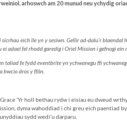
weiniol, arhoswch am 20 munud neu ychydig oriau
icrhau eich lle yn y sesiwn. Gellir ad-dalu’r blaendal 
 ei adael fel rhodd garedig i Oriel Mission i gefnogi ein 
 taliad fe fydd eventbrite yn ychwanegu ffi ychwanego
a bwcio dros y ffôn.
ace ‘Yr holl bethau rydw i eisiau eu dweud wrthy
ission, dyma wahoddiad i chi greu eich paentiad b
eunyddiau sydd wedi’u darparu.