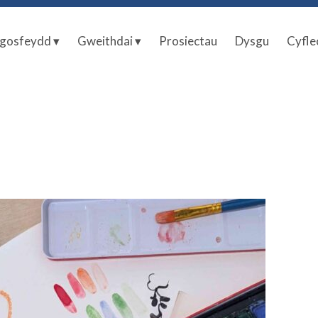
gosfeydd ▾
Gweithdai ▾
Prosiectau
Dysgu
Cyfle