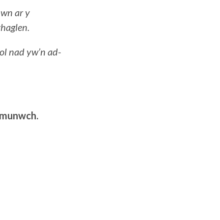
hwn ar y
rhaglen.
ol nad yw’n ad-
dymunwch.