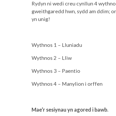
Rydyn ni wedi creu cynllun 4 wythnos 
gweithgaredd hwn, sydd am ddim; on
yn unig!
Wythnos 1 – Lluniadu
Wythnos 2 – Lliw
Wythnos 3 – Paentio
Wythnos 4 – Manylion i orffen
Mae’r sesiynau yn agored i bawb.