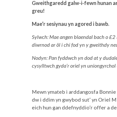
Gweithgaredd galw-i-fewn hunan ar
greu!
Mae’r sesiynau yn agored i bawb.
Sylwch: Mae angen blaendal bach o £2 i s
diwrnod ar ôl i chi fod yn y gweithdy neu
Nodyn: Pan fyddwch yn dod at y dudalen
cysylltwch gyda’r oriel yn uniongyrchol 
Mewn ymateb i arddangosfa Bonnie Gr
dw i ddim yn gwybod sut’ yn Oriel M
eich hun gan ddefnyddio’r offer a d