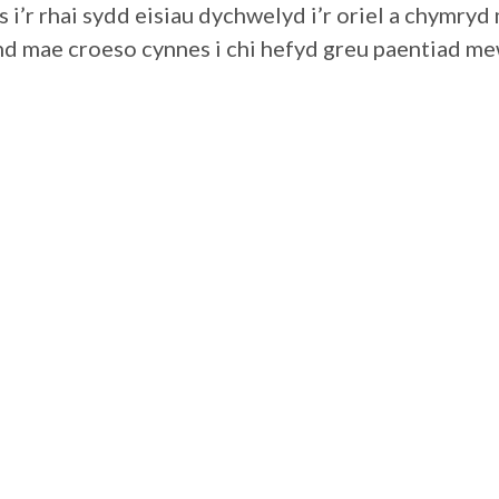
i’r rhai sydd eisiau dychwelyd i’r oriel a chymryd 
d mae croeso cynnes i chi hefyd greu paentiad m