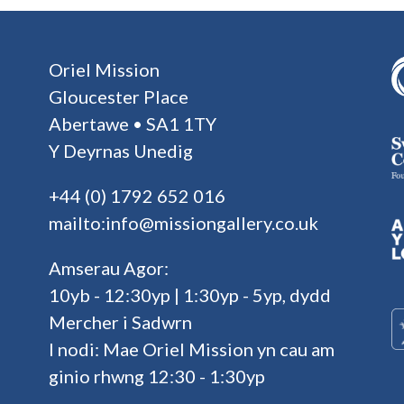
Oriel Mission
Gloucester Place
Abertawe • SA1 1TY
Y Deyrnas Unedig
+44 (0) 1792 652 016
mailto:info@missiongallery.co.uk
Amserau Agor:
10yb - 12:30yp | 1:30yp - 5yp, dydd
Mercher i Sadwrn
I nodi: Mae Oriel Mission yn cau am
ginio rhwng 12:30 - 1:30yp