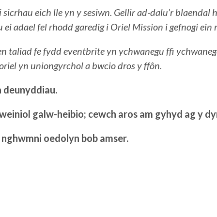
icrhau eich lle yn y sesiwn. Gellir ad-dalu’r blaendal 
 ei adael fel rhodd garedig i Oriel Mission i gefnogi ein 
 taliad fe fydd eventbrite yn ychwanegu ffi ychwaneg
oriel yn uniongyrchol a bwcio dros y ffôn.
h deunyddiau.
weiniol galw-heibio; cewch aros am gyhyd ag y 
ng nghwmni oedolyn bob amser.