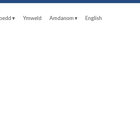
oedd ▾
Ymweld
Amdanom ▾
English