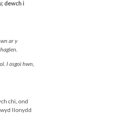
; dewch i
hwn ar y
rhaglen.
l. I osgoi hwn,
ch chi, ond
ywyd llonydd