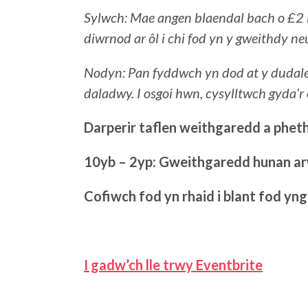
Sylwch: Mae angen blaendal bach o £2 i s
diwrnod ar ôl i chi fod yn y gweithdy neu
Nodyn: Pan fyddwch yn dod at y dudalen
daladwy. I osgoi hwn, cysylltwch gyda’r 
Darperir taflen weithgaredd a phet
10yb – 2yp: Gweithgaredd hunan ar
Cofiwch fod yn rhaid i blant fod y
I gadw’ch lle trwy Eventbrite